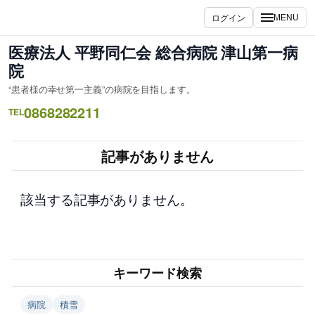
内
ログイン
MENU
容
を
医療法人 平野同仁会 総合病院 津山第一病
ス
院
キ
“患者様の幸せ第一主義”の病院を目指します。
ッ
0868282211
プ
TEL
記事がありません
該当する記事がありません。
キーワード検索
病院
積雪