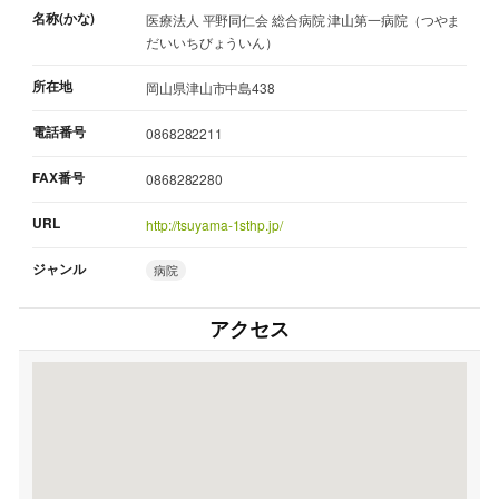
名称(かな)
医療法人 平野同仁会 総合病院 津山第一病院（つやま
だいいちびょういん）
所在地
岡山県津山市中島438
電話番号
0868282211
FAX番号
0868282280
URL
http://tsuyama-1sthp.jp/
ジャンル
病院
アクセス