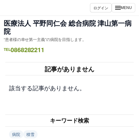
内
ログイン
MENU
容
を
医療法人 平野同仁会 総合病院 津山第一病
ス
院
キ
“患者様の幸せ第一主義”の病院を目指します。
ッ
0868282211
プ
TEL
記事がありません
該当する記事がありません。
キーワード検索
病院
積雪