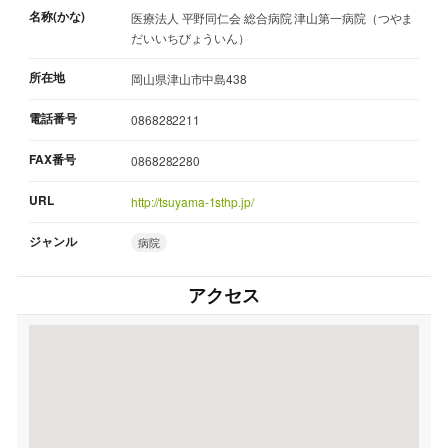
名称(かな)
医療法人 平野同仁会 総合病院 津山第一病院（つやま
だいいちびょういん）
所在地
岡山県津山市中島438
電話番号
0868282211
FAX番号
0868282280
URL
http://tsuyama-1sthp.jp/
ジャンル
病院
アクセス