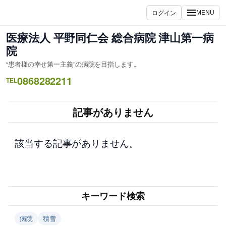
内
ログイン
MENU
容
を
医療法人 平野同仁会 総合病院 津山第一病
ス
院
キ
“患者様の幸せ第一主義”の病院を目指します。
ッ
0868282211
プ
TEL
記事がありません
該当する記事がありません。
キーワード検索
病院
積雪