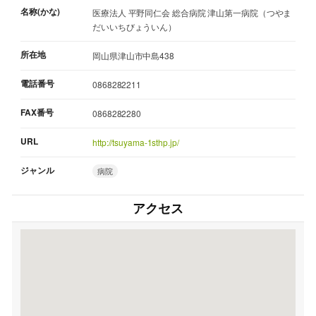
名称(かな)
医療法人 平野同仁会 総合病院 津山第一病院（つやま
だいいちびょういん）
所在地
岡山県津山市中島438
電話番号
0868282211
FAX番号
0868282280
URL
http://tsuyama-1sthp.jp/
ジャンル
病院
アクセス