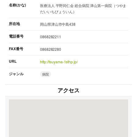
名称(かな)
医療法人 平野同仁会 総合病院 津山第一病院（つやま
だいいちびょういん）
所在地
岡山県津山市中島438
電話番号
0868282211
FAX番号
0868282280
URL
http://tsuyama-1sthp.jp/
ジャンル
病院
アクセス