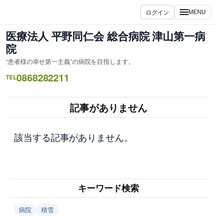
内
ログイン
MENU
容
を
医療法人 平野同仁会 総合病院 津山第一病
ス
院
キ
“患者様の幸せ第一主義”の病院を目指します。
ッ
0868282211
プ
TEL
記事がありません
該当する記事がありません。
キーワード検索
病院
積雪