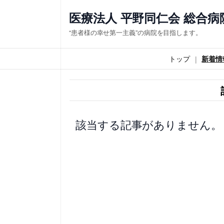
内
医療法人 平野同仁会 総合病
容
“患者様の幸せ第一主義”の病院を目指します。
を
ス
トップ
新着情
キ
ッ
プ
該当する記事がありません。