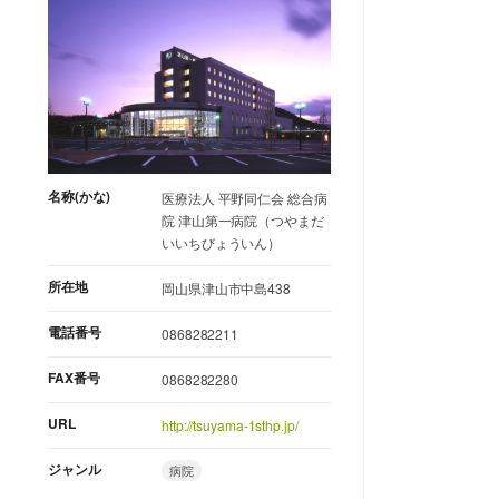
名称(かな)
医療法人 平野同仁会 総合病
院 津山第一病院（つやまだ
いいちびょういん）
所在地
岡山県津山市中島438
電話番号
0868282211
FAX番号
0868282280
URL
http://tsuyama-1sthp.jp/
ジャンル
病院