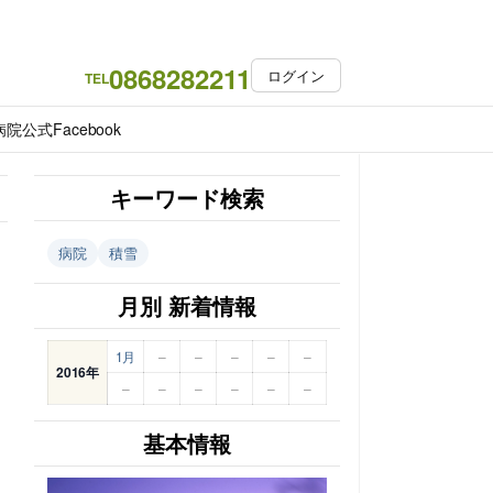
0868282211
ログイン
TEL
院公式Facebook
キーワード検索
病院
積雪
月別 新着情報
1月
–
–
–
–
–
2016年
–
–
–
–
–
–
基本情報