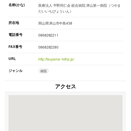
名称(かな)
医療法人 平野同仁会 総合病院 津山第一病院（つやま
だいいちびょういん）
所在地
岡山県津山市中島438
電話番号
0868282211
FAX番号
0868282280
URL
http://tsuyama-1sthp.jp/
ジャンル
病院
アクセス