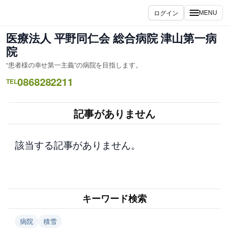
内
ログイン
MENU
容
を
医療法人 平野同仁会 総合病院 津山第一病
ス
院
キ
“患者様の幸せ第一主義”の病院を目指します。
ッ
0868282211
プ
TEL
記事がありません
該当する記事がありません。
キーワード検索
病院
積雪