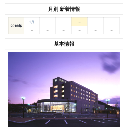
月別 新着情報
1月
–
–
–
–
–
2016年
–
–
–
–
–
–
基本情報