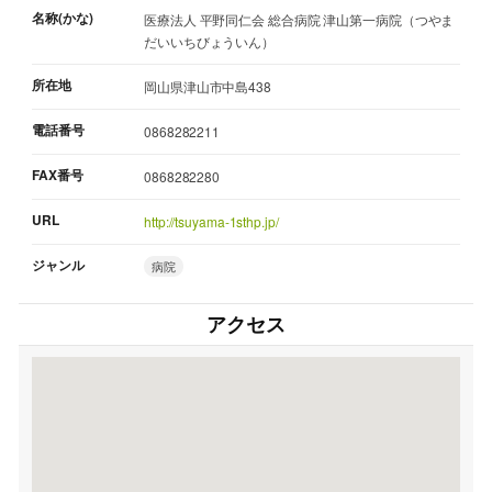
名称(かな)
医療法人 平野同仁会 総合病院 津山第一病院（つやま
だいいちびょういん）
所在地
岡山県津山市中島438
電話番号
0868282211
FAX番号
0868282280
URL
http://tsuyama-1sthp.jp/
ジャンル
病院
アクセス