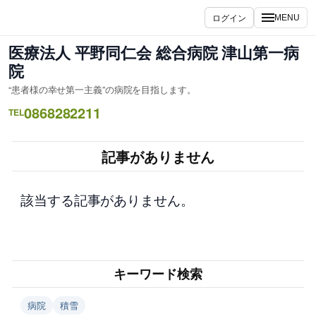
内
ログイン
MENU
容
を
医療法人 平野同仁会 総合病院 津山第一病
ス
院
キ
“患者様の幸せ第一主義”の病院を目指します。
ッ
0868282211
プ
TEL
記事がありません
該当する記事がありません。
キーワード検索
病院
積雪