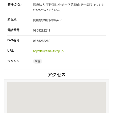
名称(かな)
医療法人 平野同仁会 総合病院 津山第一病院（つやま
だいいちびょういん）
所在地
岡山県津山市中島438
電話番号
0868282211
FAX番号
0868282280
URL
http://tsuyama-1sthp.jp/
ジャンル
病院
アクセス