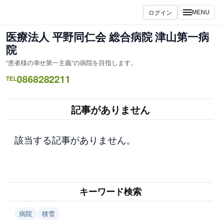
内
ログイン
MENU
容
を
医療法人 平野同仁会 総合病院 津山第一病
ス
院
キ
“患者様の幸せ第一主義”の病院を目指します。
ッ
0868282211
プ
TEL
記事がありません
該当する記事がありません。
キーワード検索
病院
積雪